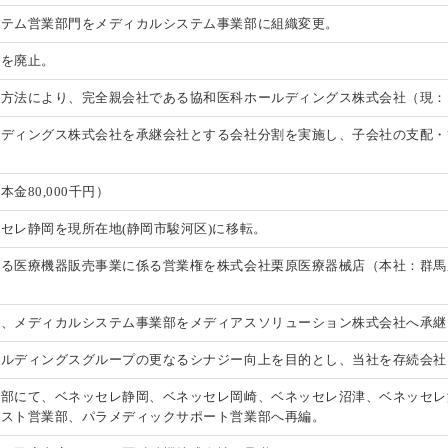
ステム営業部門をメディカルシステム事業部に組織変更。
場を廃止。
の方法により、完全親会社である協和医科ホールディングス株式会社（現：
ルディングス株式会社を承継会社とする会社分割を実施し、子会社の支配・
金80,000千円）
セレ静岡を現所在地(静岡市駿河区)に移転。
ける医療機器販売事業に係る営業権を株式会社栗原医療器械店（本社：群馬
り、メディカルシステム事業部をメディアスソリューション株式会社へ承継
ールディングスグループの更なるシナジー向上を目的とし、当社を存続会社
業部にて、ベネッセレ静岡、ベネッセレ岡崎、ベネッセレ沼津、ベネッセレ
シスト営業部、パラメディックサポート営業部へ再編。