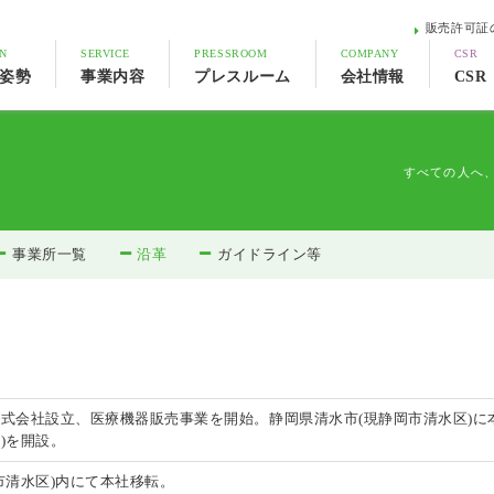
販売許可証
ON
SERVICE
PRESSROOM
COMPANY
CSR
姿勢
事業内容
プレスルーム
会社情報
CSR
すべての人へ
事業所一覧
沿革
ガイドライン等
式会社設立、医療機器販売事業を開始。静岡県清水市(現静岡市清水区)に本
)を開設。
市清水区)内にて本社移転。