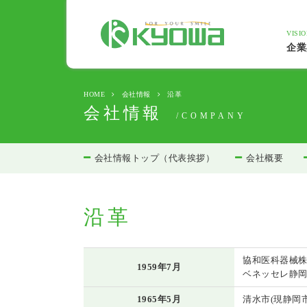
VISI
企業
HOME
会社情報
沿革
会社情報
/COMPANY
会社情報トップ（代表挨拶）
会社概要
沿革
協和医科器械株
1959年7月
ベネッセレ静岡
1965年5月
清水市(現静岡